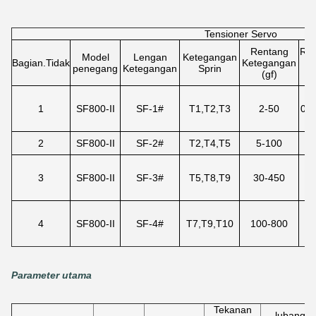
Tensioner Servo
Rentang
Re
Model
Lengan
Ketegangan
Bagian.Tidak
Ketegangan
K
penegang
Ketegangan
Sprin
(gf)
(
1
SF800-II
SF-1#
T1,T2,T3
2-50
0,0
0
2
SF800-II
SF-2#
T2,T4,T5
5-100
0
0
3
SF800-II
SF-3#
T5,T8,T9
30-450
0
0
4
SF800-II
SF-4#
T7,T9,T10
100-800
0
Parameter utama
Tekanan
lubang