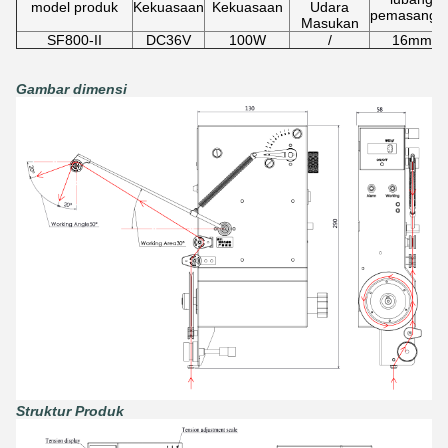
model produk
Kekuasaan
Kekuasaan
Udara
pemasanga
Masukan
SF800-II
DC36V
100W
/
16mm
Gambar dimensi
Struktur Produk