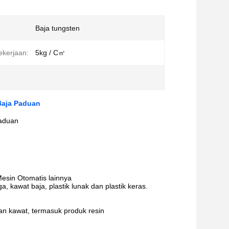
Baja tungsten
kerjaan:
5kg / C㎡
Baja Paduan
Paduan
esin Otomatis lainnya
kawat baja, plastik lunak dan plastik keras.
n kawat, termasuk produk resin