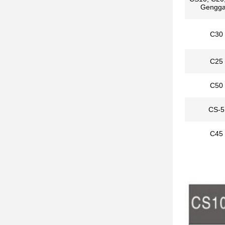
Gengg
C30
C25
C50
CS-5
C45