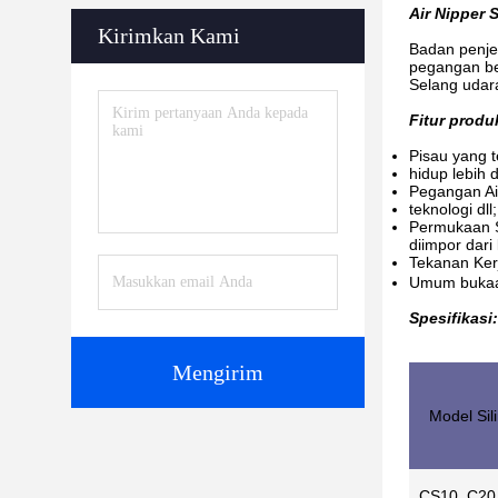
Air Nipper 
Kirimkan Kami
Badan penjep
pegangan be
Selang udara
Fitur produ
Pisau yang t
hidup lebih d
Pegangan Ai
teknologi dll;
Permukaan S
diimpor dari 
Tekanan Ker
Umum bukaan
Spesifikasi:
Mengirim
Model Sil
CS10, C20