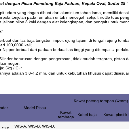
Set dengan Pisau Pemotong Baja Paduan, Kepala Oval, Sudut 25 °
it udara yang ringan dibuat dari aluminium tahan lama, memiliki desa
rpola tonjolan pada rumahan untuk mencegah selip, throttle tuas pe
 jalinan nilon 8 kaki dengan alat kelengkapan, dan pengait untuk meng
k:
erbuat dari las baja tungsten impor, ujung tajam, di tengah ujung to
ari 100,0000 kali;
r Nipper terbuat dari paduan berkualitas tinggi yang ditempa → per
ilinder berurusan dengan pengerasan, tidak mudah tergores, piston d
luar negeri;
ja: 5kg / C㎡
nya adalah 3,8-4,2 mm, dan untuk kebutuhan khusus dapat disesuai
Kawat potong terapan (Фmm)
inder
Model Pisau
Kawat
Kabel baja
Kawat plastik
tembaga
WIS-A, WIS-B, WIS-D,
, C40,