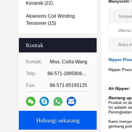
Menyoroti:
Keramik
(22)
Aksesoris Coil Winding
Tempat
Tensioner
(15)
Warna:
Kontak
Buka m
Nipper Pne
Kontak:
Miss. Csilla Wang
Nipper Pneu
Telp:
86-571-18958064130
Fax:
86-571-85195135
Air Nipper:
Rentang apl
Produk ini 
Ini adalah s
Peningkatan
Hubungi sekarang
Kami menyed
gerbang poto