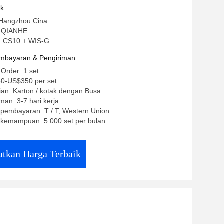
uk
 Hangzhou Cina
 QIANHE
: CS10 + WIS-G
mbayaran & Pengiriman
 Order: 1 set
0-US$350 per set
an: Karton / kotak dengan Busa
man: 3-7 hari kerja
 pembayaran: T / T, Western Union
kemampuan: 5.000 set per bulan
tkan Harga Terbaik