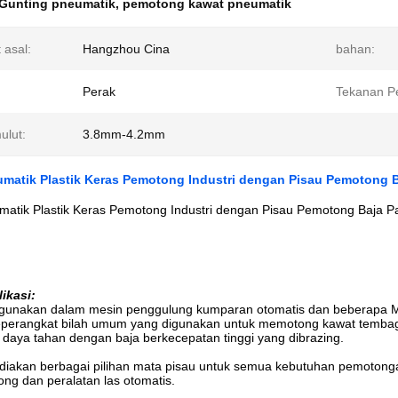
Gunting pneumatik
,
pemotong kawat pneumatik
 asal:
Hangzhou Cina
bahan:
Perak
Tekanan Pe
ulut:
3.8mm-4.2mm
umatik Plastik Keras Pemotong Industri dengan Pisau Pemotong 
matik Plastik Keras Pemotong Industri dengan Pisau Pemotong Baja 
ikasi:
digunakan dalam mesin penggulung kumparan otomatis dan beberapa M
eperangkat bilah umum yang digunakan untuk memotong kawat tembaga, 
 daya tahan dengan baja berkecepatan tinggi yang dibrazing.
iakan berbagai pilihan mata pisau untuk semua kebutuhan pemotonga
ng dan peralatan las otomatis.