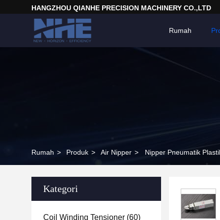
HANGZHOU QIANHE PRECISION MACHINERY CO.,LTD
Rumah
Pr
Rumah
>
Produk
>
Air Nipper
>
Nipper Pneumatik Plast
Kategori
Coil Winding Tensioner
(60)